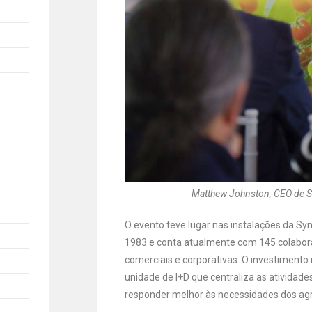
Matthew Johnston, CEO de S
O evento teve lugar nas instalações da Syn
1983 e conta atualmente com 145 colabor
comerciais e corporativas. O investimento
unidade de I+D que centraliza as atividad
responder melhor às necessidades dos agr