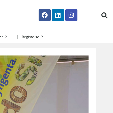
ar ?
| Registe-se ?