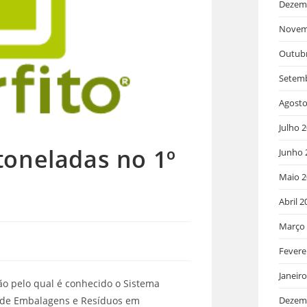
Dezem
Novem
Outub
Setem
Agosto
Julho 
 toneladas no 1º
Junho 
Maio 2
Abril 2
Março
Fevere
Janeir
ção pelo qual é conhecido o Sistema
 de Embalagens e Resíduos em
Dezem