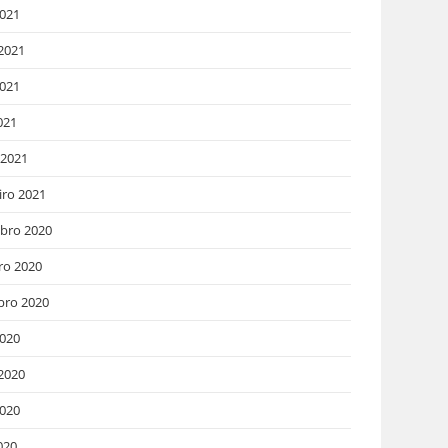
2021
2021
021
021
 2021
iro 2021
bro 2020
ro 2020
bro 2020
2020
2020
020
020