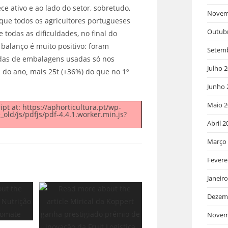
ce ativo e ao lado do setor, sobretudo,
Novem
que todos os agricultores portugueses
Outub
 todas as dificuldades, no final do
 balanço é muito positivo: foram
Setem
adas de embalagens usadas só nos
Julho 
s do ano
,
mais 25t (+36%) do que no 1º
Junho 
Maio 2
ipt at: https://aphorticultura.pt/wp-
d/js/pdfjs/pdf-4.4.1.worker.min.js?
Abril 2
Março
Fevere
Janeir
Dezem
Novem