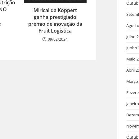
trição
Outub
INO
Mirical da Koppert
Setem
ganha prestigiado
prémio de inovação da
0
Agosto
Fruit Logistica
Julho 
09/02/2024
Junho 
Maio 2
Abril 2
Março
Fevere
Janeir
Dezem
Novem
Outub