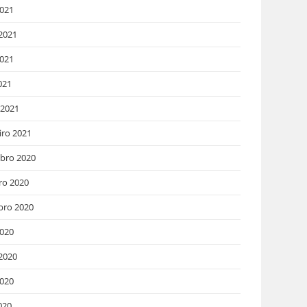
2021
2021
021
021
 2021
iro 2021
bro 2020
ro 2020
bro 2020
2020
2020
020
020