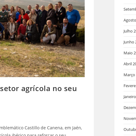
Setem
Agosto
Julho 
Junho 
Maio 2
Abril 2
Março
Fevere
setor agrícola no seu
Janeir
Dezem
Novem
mblemático Castillo de Canena, em Jaén,
Outub
ícola ibérico para reforçar o seu