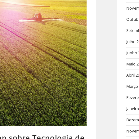
Novem
Outub
Setem
Julho 
Junho 
Maio 2
Abril 2
Março
Fevere
Janeir
Dezem
Novem
p sobre Tecnologia de