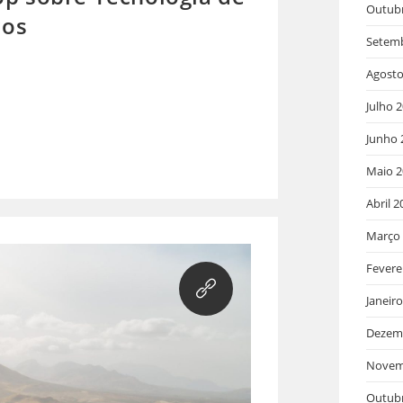
Outub
cos
Setem
Agosto
Julho 
Junho 
Maio 2
Abril 2
Março
Fevere
Janeir
Dezem
Novem
Outub