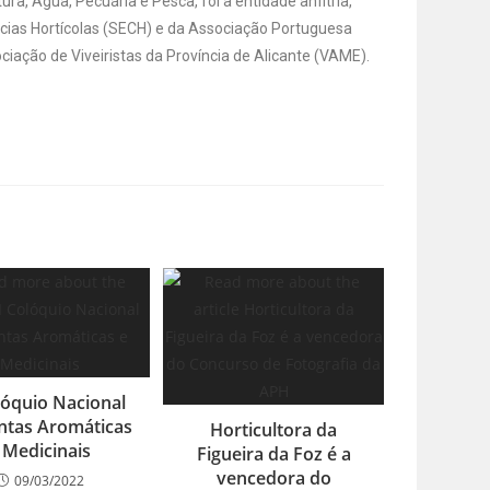
ura, Água, Pecuária e Pesca, foi a entidade anfitriã,
ias Hortícolas (SECH) e da Associação Portuguesa
ciação de Viveiristas da Província de Alicante (VAME).
olóquio Nacional
ntas Aromáticas
Horticultora da
 Medicinais
Figueira da Foz é a
vencedora do
09/03/2022