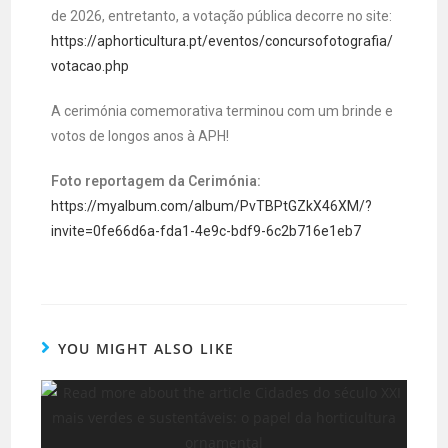
de 2026, entretanto, a votação pública decorre no site:
https://aphorticultura.pt/eventos/concursofotografia/
votacao.php
A cerimónia comemorativa terminou com um brinde e
votos de longos anos à APH!
Foto reportagem da Cerimónia:
https://myalbum.com/album/PvTBPtGZkX46XM/?
invite=0fe66d6a-fda1-4e9c-bdf9-6c2b716e1eb7
YOU MIGHT ALSO LIKE