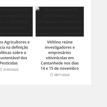
os Agricultores e
VitiVino reúne
cia na definição
investigadores e
líticas sobre o
empresários
ustentável dos
vitivinícolas em
Pesticidas
Cantanhede nos dias
14 e 15 de novembro
31/05/2024
08/11/2024