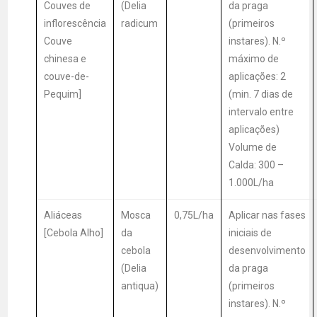
Couves de
(Delia
da praga
inflorescência
radicum
(primeiros
Couve
instares). N.º
chinesa e
máximo de
couve-de-
aplicações: 2
Pequim]
(min. 7 dias de
intervalo entre
aplicações)
Volume de
Calda: 300 –
1.000L/ha
Aliáceas
Mosca
0,75L/ha
Aplicar nas fases
[Cebola Alho]
da
iniciais de
cebola
desenvolvimento
(Delia
da praga
antiqua)
(primeiros
instares). N.º