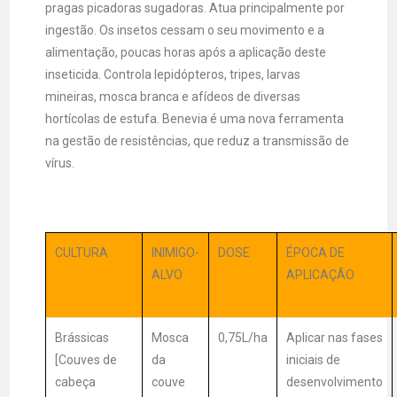
pragas picadoras sugadoras. Atua principalmente por
ingestão. Os insetos cessam o seu movimento e a
alimentação, poucas horas após a aplicação deste
inseticida. Controla lepidópteros, tripes, larvas
mineiras, mosca branca e afídeos de diversas
hortícolas de estufa. Benevia é uma nova ferramenta
na gestão de resistências, que reduz a transmissão de
vírus.
CULTURA
INIMIGO-
DOSE
ÉPOCA DE
ALVO
APLICAÇÃO
Brássicas
Mosca
0,75L/ha
Aplicar nas fases
[Couves de
da
iniciais de
cabeça
couve
desenvolvimento