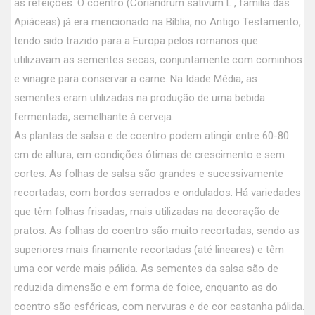
as refeições. O coentro (Coriandrum sativum L., família das
Apiáceas) já era mencionado na Bíblia, no Antigo Testamento,
tendo sido trazido para a Europa pelos romanos que
utilizavam as sementes secas, conjuntamente com cominhos
e vinagre para conservar a carne. Na Idade Média, as
sementes eram utilizadas na produção de uma bebida
fermentada, semelhante à cerveja.
As plantas de salsa e de coentro podem atingir entre 60-80
cm de altura, em condições ótimas de crescimento e sem
cortes. As folhas de salsa são grandes e sucessivamente
recortadas, com bordos serrados e ondulados. Há variedades
que têm folhas frisadas, mais utilizadas na decoração de
pratos. As folhas do coentro são muito recortadas, sendo as
superiores mais finamente recortadas (até lineares) e têm
uma cor verde mais pálida. As sementes da salsa são de
reduzida dimensão e em forma de foice, enquanto as do
coentro são esféricas, com nervuras e de cor castanha pálida.