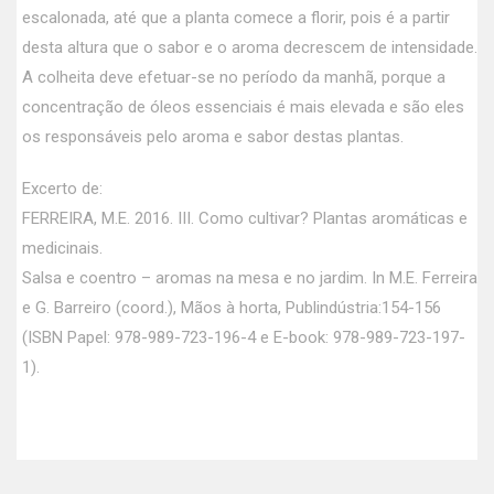
escalonada, até que a planta comece a florir, pois é a partir
desta altura que o sabor e o aroma decrescem de intensidade.
A colheita deve efetuar-se no período da manhã, porque a
concentração de óleos essenciais é mais elevada e são eles
os responsáveis pelo aroma e sabor destas plantas.
Excerto de:
FERREIRA, M.E. 2016. III. Como cultivar? Plantas aromáticas e
medicinais.
Salsa e coentro – aromas na mesa e no jardim. In M.E. Ferreira
e G. Barreiro (coord.), Mãos à horta, Publindústria:154-156
(ISBN Papel: 978-989-723-196-4 e E-book: 978-989-723-197-
1).