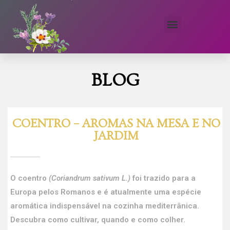
BLOG
COENTRO – AROMAS NA MESA E NO
JARDIM
O coentro
(Coriandrum sativum L.)
foi trazido para a
Europa pelos Romanos e é atualmente uma espécie
aromática indispensável na cozinha mediterrânica.
Descubra como cultivar, quando e como colher.